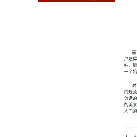
基
户吃得
味，能
一个始
对
的规范
偏远的
的美食
人们的