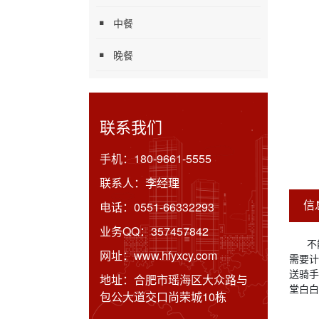
中餐
晚餐
联系我们
手机：
180-9661-5555
联系人：
李经理
信
电话：
0551-66332293
业务QQ：
357457842
不
网址：
www.hfyxcy.com
需要计
送骑手
地址：
合肥市瑶海区大众路与
堂白白
包公大道交口尚荣城10栋