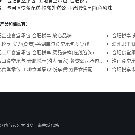
条：
合肥食堂承包_工地食堂承包_合肥悦享
条：
包河区快餐配送-快餐外送公司-合肥悦享|特色风味
产品和信息有：
肥企业食堂承包-合肥悦享|放心品味
合肥悦享 
肥悦享 实力(查看)-芜湖单位食堂承包多少钱
滁州职工食
肥工厂食堂承包-合肥悦享|菜品多样(在线咨询)
马鞍山食堂承包-合肥悦享(推荐商家)-餐饮公司承包食堂公司
淮南食堂承
北食堂承包-工地食堂承包-悦享餐饮|餐食搭配
合肥悦享 
众路与包公大道交口尚荣城10栋