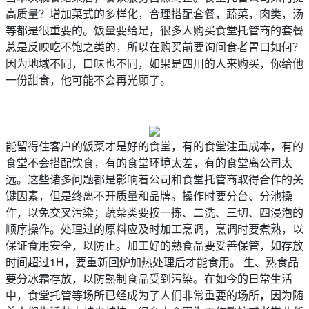
高质量？增加菜式的多样化，合理搭配套餐，蔬菜，肉类，汤
等都是很重要的。饭量要给足，很多人购买食堂托管商的套餐
总是反映吃不饱之类的，所以在购买前要询问食者胃口如何？
因为地域不同，口味也不同，如果是四川的人来购买，你给他
一份甜食，他可能不会再光顾了。
能留得住客户的饭菜才是好的食堂，有的食堂注重成本，有的
食堂不会搭配饮食，有的食堂环境太差，有的食堂离公司太
远。这些诸多问题都是影响着公司和食堂托管商取得合作的关
键因素，但是终离不开质量和品牌。操作时要分台、分池操
作，以免交叉污染；蔬菜类要按一拣、二洗、三切、四浸泡的
顺序操作。处理过的原料应及时加工烹调，烹调时要煮熟，以
保证食用安全，以防止。加工好的熟食品要妥善保管，如存放
时间超过1H，要重新回炉加热处理后才能食用。 生、熟食品
要分冰霜存放，以防熟制食品受到污染。在如今的日常生活
中，食堂托管等场所已经成为了人们非常重要的场所，因为随