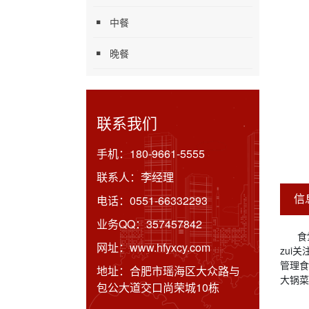
中餐
晚餐
联系我们
手机：
180-9661-5555
联系人：
李经理
信
电话：
0551-66332293
业务QQ：
357457842
食
网址：
www.hfyxcy.com
zui
管理食
地址：
合肥市瑶海区大众路与
大锅菜
包公大道交口尚荣城10栋