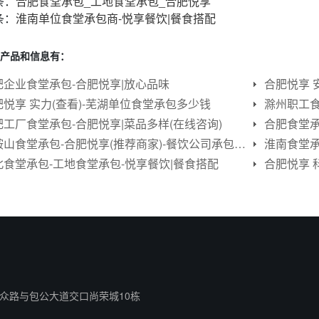
条：
合肥食堂承包_工地食堂承包_合肥悦享
条：
淮南单位食堂承包商-悦享餐饮|餐食搭配
产品和信息有：
肥企业食堂承包-合肥悦享|放心品味
合肥悦享 
肥悦享 实力(查看)-芜湖单位食堂承包多少钱
滁州职工食
肥工厂食堂承包-合肥悦享|菜品多样(在线咨询)
马鞍山食堂承包-合肥悦享(推荐商家)-餐饮公司承包食堂公司
淮南食堂承
北食堂承包-工地食堂承包-悦享餐饮|餐食搭配
合肥悦享 
众路与包公大道交口尚荣城10栋