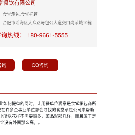
享餐饮有限公司
：食堂承包,食堂托管
：合肥市瑶海区大众路与包公大道交口尚荣城10栋
询热线： 180-9661-5555
咨询
QQ咨询
此如何提益的同时，让用餐单位满意是食堂承包商所
现在许多企事业单位都会寻找的食堂承包公司来帮助
争小所以花样不需要很多，菜品就那几样，而且属于是
金没有外面那么高，。