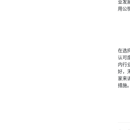
业发
用公
在选
认可
内行
好，
家来
措施