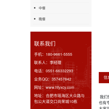
中餐
晚餐
联系我们
手机：
180-9661-5555
联系人：
李经理
电话：
0551-66332293
信
业务QQ：
357457842
网址：
www.hfyxcy.com
地址：
合肥市瑶海区大众路与
我们
包公大道交口尚荣城10栋
也有
大家