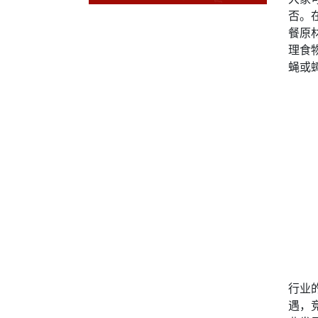
否。
餐原
理食
蝇或
行业
遇，