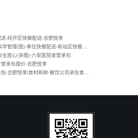
送-经开区快餐配送-合肥悦享
合肥悦享 科学管理(图)-单位快餐配送-新站区快餐配送
安全放心(多图)-六安医院食堂承包
堂承包报价-合肥悦享
合肥食堂承包-合肥悦享|食材新鲜-餐饮公司承包食堂公司