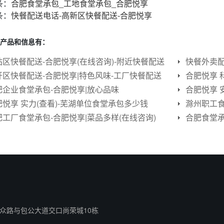
条：
合肥食堂承包_工地食堂承包_合肥悦享
条：
快餐配送电话-高新区快餐配送-合肥悦享
产品和信息有：
站区快餐配送-合肥悦享(在线咨询)-附近快餐配送
快餐外卖配
开区快餐配送-合肥悦享|特色风味-工厂快餐配送
肥企业食堂承包-合肥悦享|放心品味
合肥悦享 
肥悦享 实力(查看)-芜湖单位食堂承包多少钱
滁州职工食
肥工厂食堂承包-合肥悦享|菜品多样(在线咨询)
众路与包公大道交口尚荣城10栋