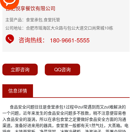
合肥悦享餐饮有限公司
主营产品：食堂承包,食堂托管
公司地址：合肥市瑶海区大众路与包公大道交口尚荣城10栋
咨询热线： 180-9661-5555
立即咨询
QQ咨询
信息详情
食品安全问题往往是食堂承包1过程中zui常遇到而又zui难解决的
一个问题，近年来发生的食品安全问题多不胜数，稍不注意便容易卷
入食品安全的漩涡，所以在承包食堂之定要做好食品安全方面的沟通
渠道。准备好进来用的器具，食堂里一般都有天1然气灶，大蒸箱。电
插座，大铁面案板，净菜货架。冰箱冷藏柜，洗漱池子。签署合同协