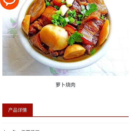
萝卜烧肉
产品详情