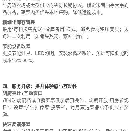
与周边农场或大型供应商签订长期协议，锁定米面油等大宗商
品价格，蔬菜肉类优先本地采购，降低运输成本。
精细化库存管理
采用“每日按需配送+冷库备用”模式，避免食材积压变质；边
角料二次利用（如骨头熬汤、菜叶制馅）。
节能设备改造
更换节能灶具、LED照明，安装水循环系统，预计可降低能耗
成本15%-20%。
四、服务升级：提升体验感与互动性
明厨亮灶+互动窗口
通过玻璃隔档或直播屏幕展示后厨操作，定期开放“厨房参观
日”；设置“学生推荐菜”投票栏，每月票选菜品给予供应者奖
励。
快速反馈渠道