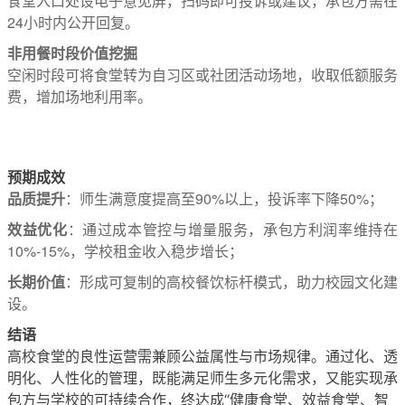
食堂入口处设电子意见屏，扫码即可投诉或建议，承包方需在
24小时内公开回复。
非用餐时段价值挖掘
空闲时段可将食堂转为自习区或社团活动场地，收取低额服务
费，增加场地利用率。
预期成效
品质提升
：师生满意度提高至90%以上，投诉率下降50%；
效益优化
：通过成本管控与增量服务，承包方利润率维持在
10%-15%，学校租金收入稳步增长；
长期价值
：形成可复制的高校餐饮标杆模式，助力校园文化建
设。
结语
高校食堂的良性运营需兼顾公益属性与市场规律。通过化、透
明化、人性化的管理，既能满足师生多元化需求，又能实现承
包方与学校的可持续合作，终达成“健康食堂、效益食堂、智