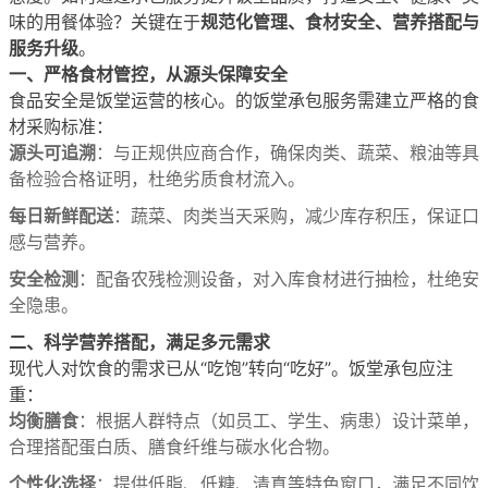
规范化管理、食材安全、营养搭配与
味的用餐体验？关键在于
服务升级
。
一、严格食材管控，从源头保障安全
食品安全是饭堂运营的核心。的饭堂承包服务需建立严格的食
材采购标准：
源头可追溯
：与正规供应商合作，确保肉类、蔬菜、粮油等具
备检验合格证明，杜绝劣质食材流入。
每日新鲜配送
：蔬菜、肉类当天采购，减少库存积压，保证口
感与营养。
安全检测
：配备农残检测设备，对入库食材进行抽检，杜绝安
全隐患。
二、科学营养搭配，满足多元需求
现代人对饮食的需求已从“吃饱”转向“吃好”。饭堂承包应注
重：
均衡膳食
：根据人群特点（如员工、学生、病患）设计菜单，
合理搭配蛋白质、膳食纤维与碳水化合物。
个性化选择
：提供低脂、低糖、清真等特色窗口，满足不同饮